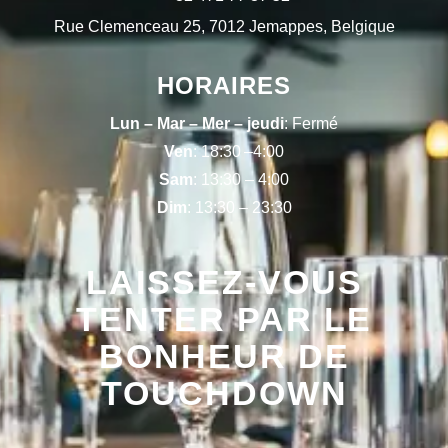
Rue Clemenceau 25, 7012 Jemappes, Belgique
HORAIRES
Lun – Mar – Mer – jeudi
: Fermé
Ven
: 18:30 –4:00
Sam
: 13:30 – 4:00
Dim
: 13:30 – 23:30
LAISSEZ-VOUS
TENTER PAR LE
BONHEUR DE
TOUCHDOWN