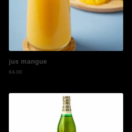
jus mangue
€
4.00