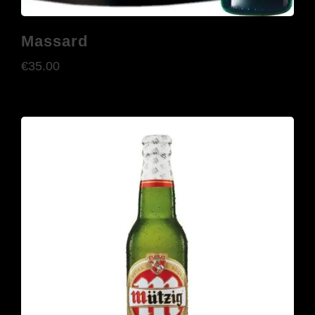
Massard
€
35.00