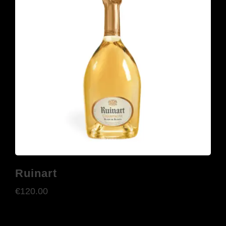
Ruinart
€
120.00