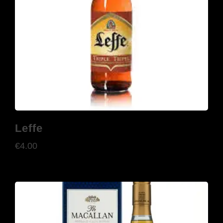
Leffe
€
4.00