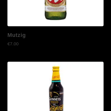
Mutzig
€
7.00