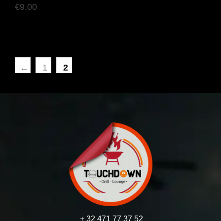
€
9.00
←
1
2
+ 32 471 77 37 52