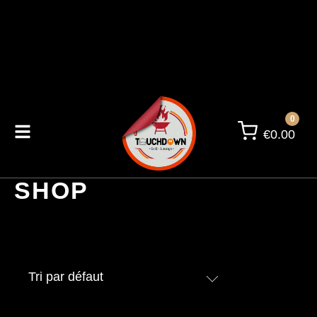
0
€
0.00
SHOP