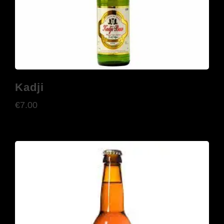
Kadji
€
7.00