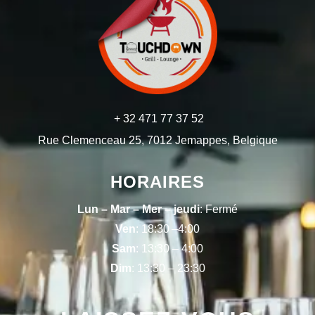
+ 32 471 77 37 52
Rue Clemenceau 25, 7012 Jemappes, Belgique
HORAIRES
Lun – Mar – Mer – jeudi
: Fermé
Ven
: 18:30 –4:00
Sam
: 13:30 – 4:00
Dim
: 13:30 – 23:30