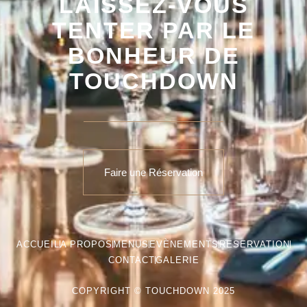
LAISSEZ-VOUS
TENTER PAR LE
BONHEUR DE
TOUCHDOWN
Faire une Réservation
ACCUEIL
A PROPOS
MENUS
EVÈNEMENTS
RESERVATION
CONTACT
GALERIE
COPYRIGHT © TOUCHDOWN 2025