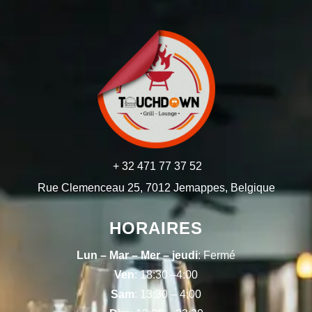
+ 32 471 77 37 52
Rue Clemenceau 25, 7012 Jemappes, Belgique
HORAIRES
Lun – Mar – Mer – jeudi
: Fermé
Ven
: 18:30 –4:00
Sam
: 13:30 – 4:00