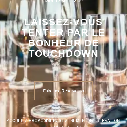
Dim
: 13:30 – 23:30
LAISSEZ-VOUS
TENTER PAR LE
BONHEUR DE
TOUCHDOWN
Faire une Réservation
ACCUEIL
A PROPOS
MENUS
EVÈNEMENTS
RESERVATION