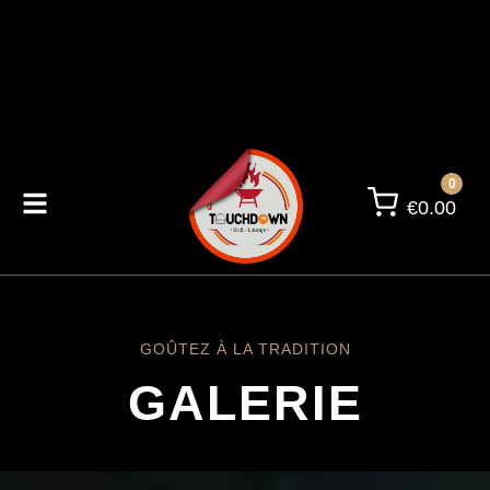
0
€
0.00
GOÛTEZ À LA TRADITION
GALERIE