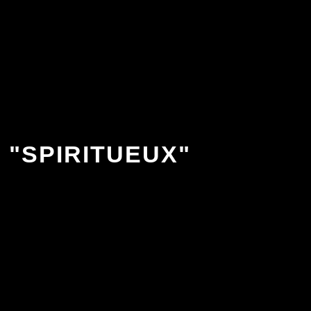
LA CARTE
 "SPIRITUEUX"
ACCUEIL
À PROPOS
LA CARTE
ÉVÈNEMENT
CONTACT