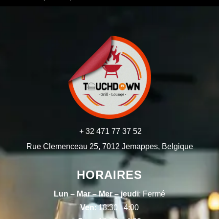
+ 32 471 77 37 52
Rue Clemenceau 25, 7012 Jemappes, Belgique
HORAIRES
Lun – Mar – Mer – jeudi
: Fermé
Ven
: 18:30 –4:00