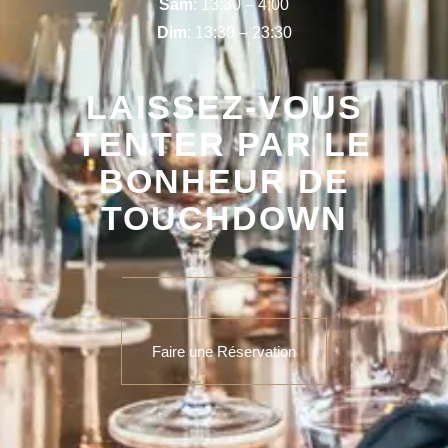
Sam
: 13:30 – 4:00
Dim
: 13:30 – 23:30
LAISSEZ-VOUS
TENTER PAR LE
BONHEUR DE
TOUCHDOWN
Faire une Réservation