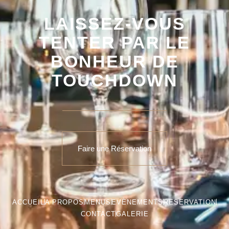
LAISSEZ-VOUS
TENTER PAR LE
BONHEUR DE
TOUCHDOWN
Faire une Réservation
ACCUEIL
A PROPOS
MENUS
EVÈNEMENTS
RESERVATION
CONTACT
GALERIE