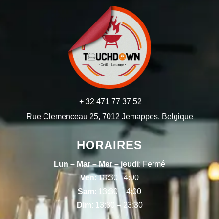
+ 32 471 77 37 52
Rue Clemenceau 25, 7012 Jemappes, Belgique
HORAIRES
Lun – Mar – Mer – jeudi
: Fermé
Ven
: 18:30 –4:00
Sam
: 13:30 – 4:00
Dim
: 13:30 – 23:30